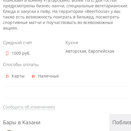
«Ханская» и конину «Татарская»). Более того, для гостей
предусмотрены бизнес-ланчи, специальные вегетарианские
блюда и закуски к пиву. На территории «Beerhouse» у вас
также есть возможность поиграть в бильярд, посмотреть
спортивные матчи и поучаствовать во всевозможных
акциях.
Средний счёт
Кухня
Авторская, Европейская
1000 руб.
Способы оплаты
Карты
Наличные
Сообщить об изменениях
Бары в Казани
Побли