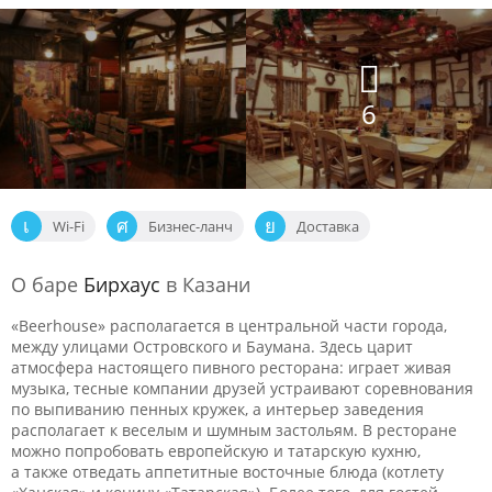
6
Wi-Fi
Бизнес-ланч
Доставка
О баре
Бирхаус
в Казани
«Beerhouse» располагается в центральной части города,
между улицами Островского и Баумана. Здесь царит
атмосфера настоящего пивного ресторана: играет живая
музыка, тесные компании друзей устраивают соревнования
по выпиванию пенных кружек, а интерьер заведения
располагает к веселым и шумным застольям. В ресторане
можно попробовать европейскую и татарскую кухню,
а также отведать аппетитные восточные блюда (котлету