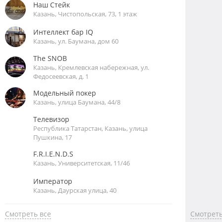
Наш Стейк
Казань, Чистопольская, 73, 1 этаж
Интеллект бар IQ
Казань, ул. Баумана, дом 60
The SNOB
Казань, Кремлевская набережная, ул.
Федосеевская, д. 1
Модельный покер
Казань, улица Баумана, 44/8
Телевизор
Республика Татарстан, Казань, улица
Пушкина, 17
F.R.I.E.N.D.S
Казань, Университетская, 11/46
Император
Казань, Даурская улица, 40
Смотреть все
Смотреть