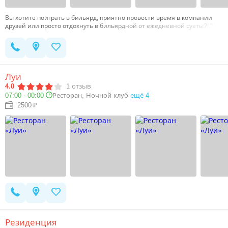
Вы хотите поиграть в бильярд, приятно провести время в компании
друзей или просто отдохнуть в бильярдной от ежедневной суеты?! "
Аристократ" Идеально подходит под описание бильярдного клуба
который ищете Вы. Оригинальная обстановка, профессиональные столы
и неповторимая атмосфера бильярдной являются отличными чертами
Аристократа. Приветливые официанты подадут Вам изысканные блюда
европейской, японской и мексиканской кухни.…
Луи
4.0
1
отзыв
07:00 - 00:00
Ресторан, Ночной клуб
ещё 4
2500 ₽
Резиденция