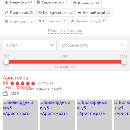
Суши-бар
Караоке-бар
🍣
🎤
40
31
☕
Кофейня
30
Пиццерия
Кондитерская
Ночной клуб
🍕
🍰
👑
28
22
18
Спорт-бар
Кальян на дом
🍻
🔥
16
16
🚘
Кейтеринг
16
Показать больше
Стриптиз-клуб
Фастфуд
Столовая
💃
🌭
🥣
11
11
10
Караоке-клуб
Паб
Бургерная
Lounge cafe
🎤
🍺
🍔
🔥
10
9
7
7
Кухня
Особенности
Лапшичная
Частный клуб
Бильярдный клуб
🍲
♣
🎱
4
4
3
Арт-кафе
Кулинария
Гастропаб
🎨
🥧
🥂
3
2
2
500
🎬
1500
2500
Антикафе
3
Фуд-молл
🥡
средний счёт
1
Аристократ
5.0
2
отзыва
12:00 - 02:00
Бильярдный клуб
700 ₽