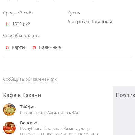
Средний счёт
Кухня
Авторская, Татарская
1500 руб.
Способы оплаты
Карты
Наличные
Сообщить об изменениях
Кафе в Казани
Побли
Тайфун
Казань, улица Абсалямова, 37а
Венское
Республика Татарстан, Казань, улица
Николая Ершова, 1а, 2 этаж; ГТРК Korston