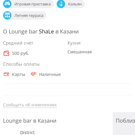
Игровая приставка
Кальян
Летняя терраса
О Lounge bar
ShaLe
в Казани
Средний счёт
Кухня
Смешанная
500 руб.
Способы оплаты
Карты
Наличные
Сообщить об изменениях
Lounge bar в Казани
Побли
District