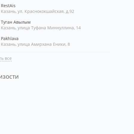
RestAis
Казань, ул. Краснококшайская, д.92
Туган Авылым
Казань, улица Туфана Миннуллина, 14
Pakhlava
Казань, улица Амирхана Еники, 8
ь все
лизости
ть рядом со мной