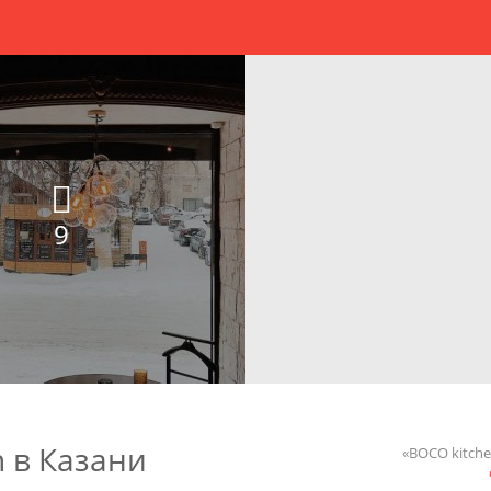
9
n в Казани
«BOCO kitch