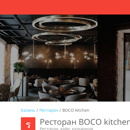
Казань
/
Ресторан
/
BOCO kitchen
Ресторан BOCO kitche
Ресторан, кафе, кальянная