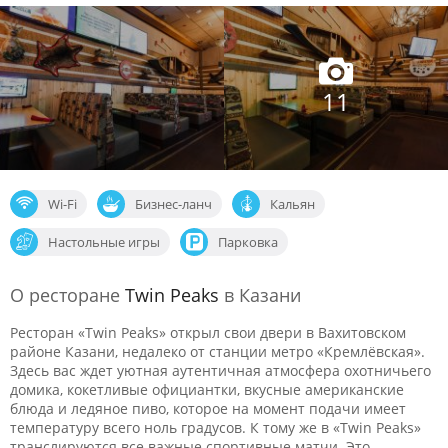
11
Wi-Fi
Бизнес-ланч
Кальян
Настольные игры
Парковка
О ресторане
Twin Peaks
в Казани
Ресторан «Twin Peaks» открыл свои двери в Вахитовском
районе Казани, недалеко от станции метро «Кремлёвская».
Здесь вас ждет уютная аутентичная атмосфера охотничьего
домика, кокетливые официантки, вкусные американские
блюда и ледяное пиво, которое на момент подачи имеет
температуру всего ноль градусов. К тому же в «Twin Peaks»
транслируются все важные спортивные матчи. Это