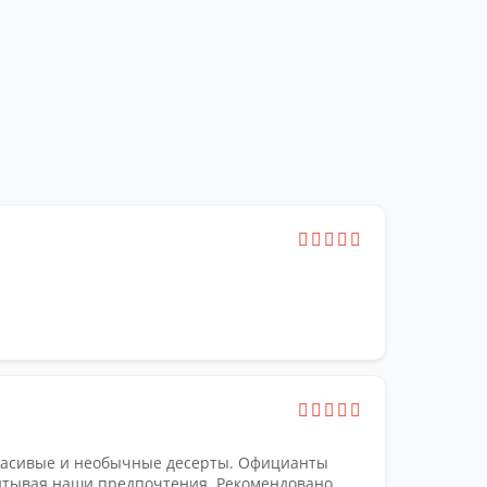
Час
По 
Ка
Ка
ю
красивые и необычные десерты. Официанты
читывая наши предпочтения. Рекомендовано