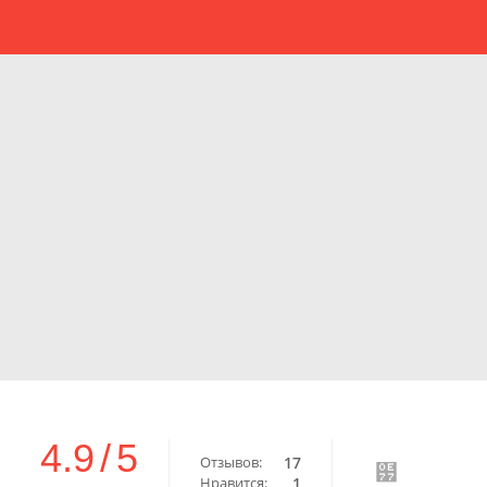
4.9
/
5
Отзывов:
17
Нравится:
1