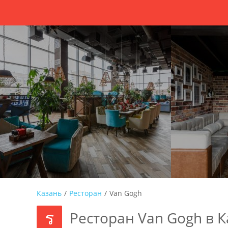
Казань
/
Ресторан
/
Van Gogh
Ресторан Van Gogh в 