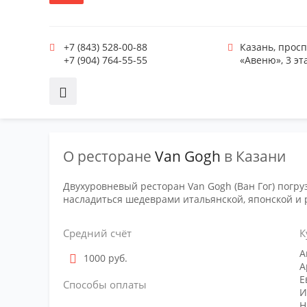
+7 (843) 528-00-88
Казань
,
просп
+7 (904) 764-55-55
«Авеню», 3 эт
О ресторане
Van Gogh
в Казани
Двухуровневый ресторан Van Gogh (Ван Гог) погру
насладиться шедеврами итальянской, японской и р
Средний счёт
К
А
1000 руб.
А
Е
Способы оплаты
И
Н