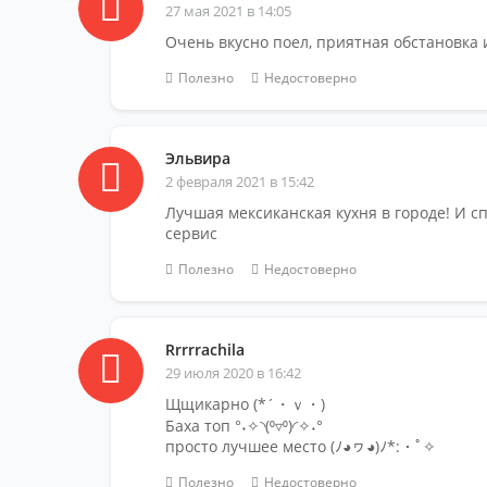
27 мая 2021 в 14:05
Очень вкусно поел, приятная обстановка
Полезно
Недостоверно
Эльвира
2 февраля 2021 в 15:42
Лучшая мексиканская кухня в городе! И 
сервис
Полезно
Недостоверно
Rrrrrachila
29 июля 2020 в 16:42
Щщикарно (*´・ｖ・)
Баха топ °˖✧◝(⁰▿⁰)◜✧˖°
просто лучшее место (ﾉ◕ヮ◕)ﾉ*:・ﾟ✧
Полезно
Недостоверно