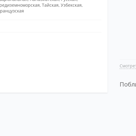
редиземноморская, Тайская, Узбекская,
ранцузская
Смотрет
Поб
Смотре