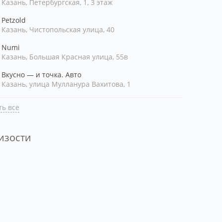
Казань, Петербургская, 1, 3 этаж
Petzold
Казань, Чистопольская улица, 40
Numi
Казань, Большая Красная улица, 55в
Вкусно — и точка. Авто
Казань, улица Мулланура Вахитова, 1
ь все
лизости
ть рядом со мной