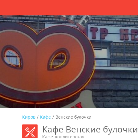
Киров
/
Кафе
/
Венские булочки
Кафе Венские булочки
Кафе, кондитерская