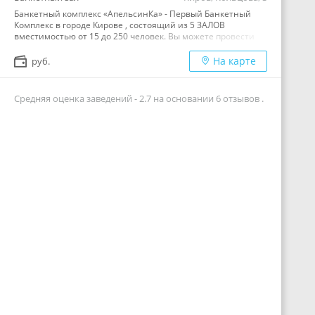
Банкетный комплекс «АпельсинКа» - Первый Банкетный
Комплекс в городе Кирове , состоящий из 5 ЗАЛОВ
вместимостью от 15 до 250 человек. Вы можете провести
банкеты, выездные регистрации, свадьбы, юбилеи,
корпоративы, конференции и презентации, выпускные
На карте
руб.
вечера, детские праздники — мы сделаем Ваш праздник
еще ярче!!! Организуем поминальные обеды стоимостью от
450 рублей на человека. Так же имеется парковка на 200
Средняя оценка заведений -
2.7
на основании
6
отзывов .
мест, плюсом охраняемая стоянка. Молодоженам и
юбилярам - комплимент от заведения. Организуем банкет
"под ключ": - Оформление зала - Индивидуальный
сценарий - Шоу- программа - Диджей, тамада, ведущий
Имеется бесплатный Wi-Fi. Работает столовая с линией
раздачи и баром . Время работы : ПН-ПТ с 8:00 до 19:00 СБ-
ВС с 9:00 до 18:00. Завтраки, обеды, бизнес-ланчи от 130
руб., ужины. Наличный и безналичный расчет. Банкетный
комплекс находится по адресу г. Киров, ул. Кольцова 3.
Тел.:+7 (8332) 49-23-64, 49-36-73, 49-35-21…