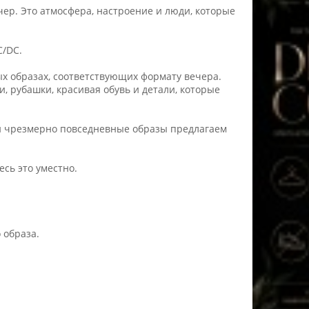
чер. Это атмосфера, настроение и люди, которые
C/DC.
ых образах, соответствующих формату вечера.
, рубашки, красивая обувь и детали, которые
и чрезмерно повседневные образы предлагаем
сь это уместно.
 образа.