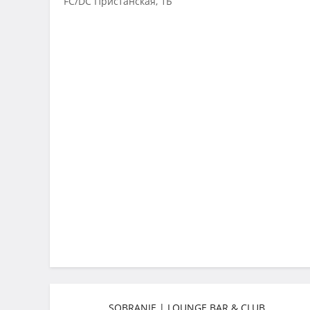
FC/DC Пристанская, 1Б
SOBRANIE | LOUNGE BAR & CLUB