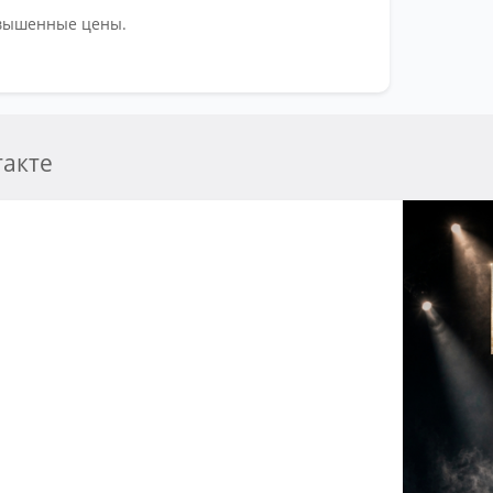
авышенные цены.
Час
По 
Ка
акте
Ка