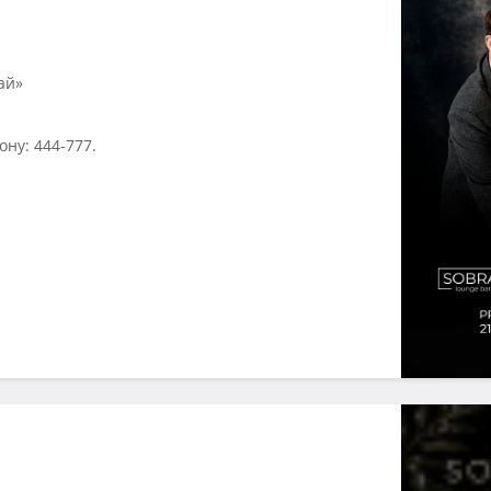
ай»
ну: 444-777.