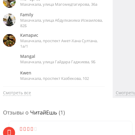
Махачкала, улица Магомедтагирова, 36а
Family
Махачкала, улица Абдулхакима Исмаилова,
82Б
Кипарис
Махачкала, проспект Амет-Хана Султана,
1а/1
Mangal
Махачкала, улица Гайдара Гаджиева, 9Б
Kwen
Махачкала, проспект Казбекова, 102
Смотреть все
Смотреть
Отзывы о
ЧитайЕшь
(1)