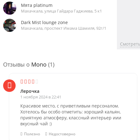
Мята platinum
Махачкала, улица Гайдара Гаджиева, 5 к1
Dark Mist lounge zone
Махачкала, проспект Имама Шамиля, 92г/1
Смотреть
Отзывы о
Mono
(1)
Лерочка
1 ноября 2024 в 22:41
Красивое место, с приветливым персоналом.
Хотелось бы особо отметить: хороший кальян,
приятную атмосферу, классный интерьер иии
вкусный чай :)
Полезно
Недостоверно