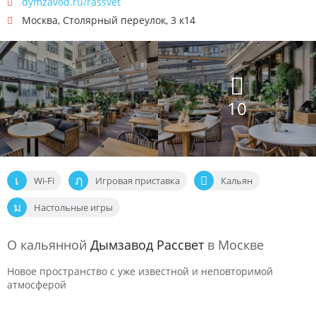
dymzavod.ru/rassvet
Москва
,
Столярный переулок, 3 к14
10
Wi-Fi
Игровая приставка
Кальян
Настольные игры
О кальянной
Дымзавод Рассвет
в Москве
Новое пространство с уже известной и неповторимой
атмосферой