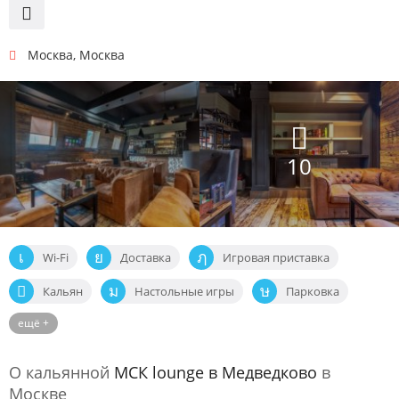
Москва
,
Москва
10
Wi-Fi
Доставка
Игровая приставка
Кальян
Настольные игры
Парковка
ещё +
Спортивные трансляции
Шоу-программы
О кальянной
МСК lounge в Медведково
в
Москве