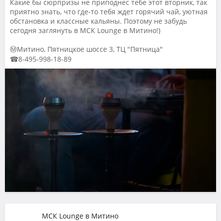
Какие бы сюрпризы не приподнес тебе этот вторник, так
приятно знать, что где-то тебя ждет горячий чай, уютная
обстановка и классные кальяны. Поэтому не забудь
сегодня заглянуть в МСК Lounge в Митино!)
ⓂМитино, Пятницкое шоссе 3, ТЦ "Пятница"
☎8-495-998-18-89
МСК Lounge в Митино