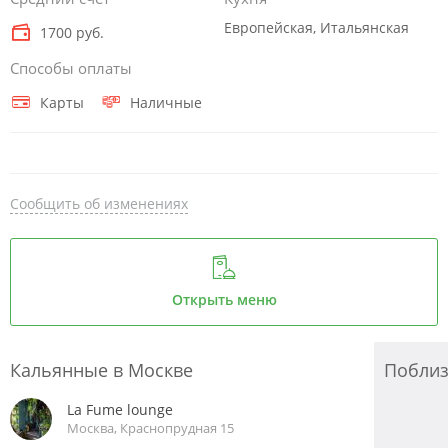
День рождения и 7 дней после). - При установке мобильного
Европейская, Итальянская
1700 руб.
приложения лояльности МСК Lounge - чай в подарок
(воспользоваться акцией можно при следующем
Способы оплаты
посещении). Основные правила заведения уточняйте у
администраторов по номеру телефона.
Карты
Наличные
Сообщить об изменениях
Открыть меню
Кальянные в Москве
Побли
La Fume lounge
Москва, Краснопрудная 15