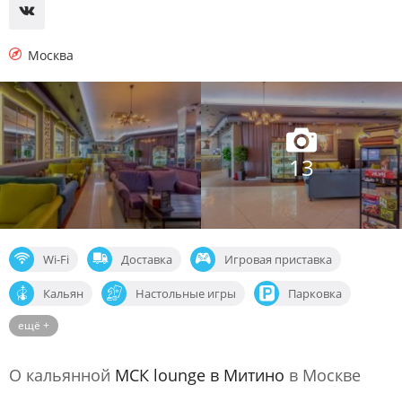
Москва
13
Wi-Fi
Доставка
Игровая приставка
Кальян
Настольные игры
Парковка
ещё +
Спортивные трансляции
Шоу-программы
О кальянной
МСК lounge в Митино
в Москве