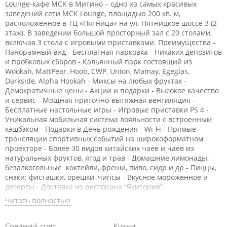
Lounge-кафе МСК в Митино – одно из самых красивых
заведений сети МСК Lounge, площадью 200 кв. м,
расположенное в ТЦ «Пятница» на ул. Пятницкое шоссе 3 (2
этаж). В заведении большой просторный зал с 20 столами,
включая 3 стола с игровыми приставками. Преимущества -
Панорамный вид - Бесплатная парковка - Никаких депозитов
и пробковых сборов - Кальянный парк состоящий из
Wookah, MattPear, Hoob, СWP, Union, Mamay, Egeglas,
Darkside, Alpha Hookah - Миксы на любых фруктах -
Демократичные цены - Акции и подарки - Высокое качество
и сервис - Мощная приточно-вытяжная вентиляция -
Бесплатные настольные игры - Игровые приставки PS 4 -
Уникальная мобильная система лояльности с встроенным
кэшбэком - Подарки в День рождения - Wi-Fi - Прямые
трансляции спортивных событий на широкоформатном
проекторе - Более 30 видов китайских чаев и чаев из
натуральных фруктов, ягод и трав - Домашние лимонады,
безалкогольные коктейли, фреши, пиво, сидр и др - Пиццы,
снэки: фисташки, орешки ,чипсы - Вкусное мороженное и
десерты - Доставка из ресторана “Якитория”,
расположенного по-соседству - Многое другое для вашего
Читать полностью
идеального отдыха! Акции - С Пн по Чт закажи 2 паровых
коктейля единовременно и получи 3-й в подарок. - В День
рождения - второй кальян в подарок (акция действует в
Средний счёт
Кухня