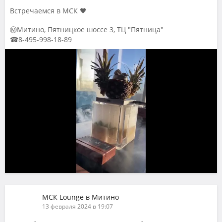
Встречаемся в МСК 🖤
ⓂМитино, Пятницкое шоссе 3, ТЦ "Пятница"
☎8-495-998-18-89
МСК Lounge в Митино
13 февраля 2024 в 19:07