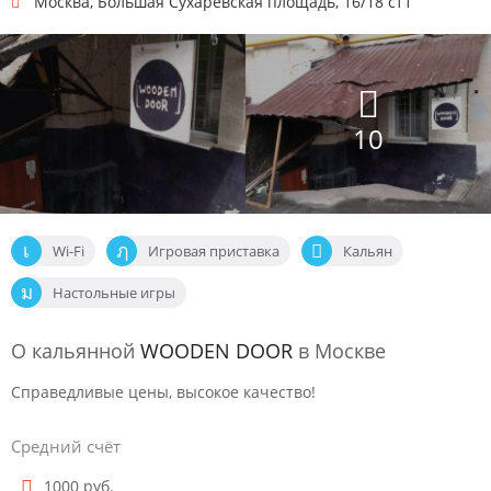
Москва
,
Большая Сухаревская площадь, 16/18 ст1
10
Wi-Fi
Игровая приставка
Кальян
Настольные игры
О кальянной
WOODEN DOOR
в Москве
Справедливые цены, высокое качество!
Средний счёт
1000 руб.