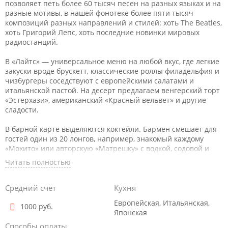
позволяет петь более 60 тысяч песен на разных языках и на
разные мотивы, в нашей фонотеке более пяти тысяч
композиций разных направлений и стилей: хоть The Beatles,
хоть Григорий Лепс, хоть последние новинки мировых
радиостанций.
В «Лайтс» — универсальное меню на любой вкус, где легкие
закуски вроде брускетт, классические роллы филадельфия и
чизбургеры соседствуют с европейскими салатами и
итальянской пастой. На десерт предлагаем венгерский торт
«Эстерхази», американский «Красный вельвет» и другие
сладости.
В барной карте выделяются коктейли. Бармен смешает для
гостей один из 20 лонгов, например, знакомый каждому
«Мохито» или авторскую «Матрешку» с водкой, содовой и
свежими ягодами. Еще одна фишка караоке-клуба —
Читать полностью
фруктовые шоты. В их основе — крепкий алкоголь в
сочетании с соком дыни, манго, маракуйи или ананаса.
Винная карта небольшая, но в ней мы собрали вина и
Средний счёт
Кухня
Старого, и Нового Света — чилийский шардоне, французское
Европейская, Итальянская,
бургундское и красное сицилийское.
1000 руб.
Японская
В Lights гости могут разместиться за столиками с большими
Способы оплаты