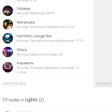
Soloway
Москва, Вавилова, 69/75
Матрёшка
Москва, Болотная набережная, 3 ст3
Hamilton Lounge Bar
Москва, Пречистенская набережная, 17-19
Fillary
Москва, Цветной бульвар, 34
Карамель
Москва, бульвар Адмирала Ушакова, 12,
2 этаж
Смотреть все
Смотреть
Отзывы о
Lights
(2)