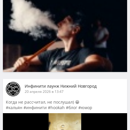
Инфинити лаунж Нижний Новгород
20 апреля 2026 в 13:47
Когда не рассчитал, не послушал) 😁
#кальян #инфинити #hookah #блог #юмор