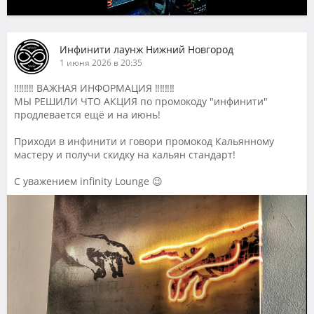
Инфинити лаунж Нижний Новгород
1 июня 2026 в 20:35
‼️‼️‼️‼️ ВАЖНАЯ ИНФОРМАЦИЯ ‼️‼️‼️‼️
МЫ РЕШИЛИ ЧТО АКЦИЯ по промокоду "инфинити"
продлевается ещё и на июнь!
Приходи в инфинити и говори промокод Кальянному
мастеру и получи скидку на кальян стандарт!
С уважением infinity Lounge 😉