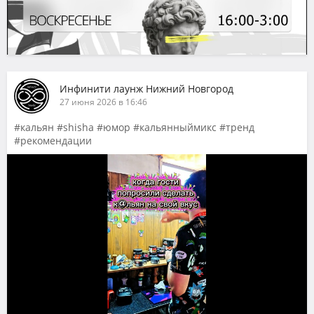
Инфинити лаунж Нижний Новгород
27 июня 2026 в 16:46
#кальян #shisha #юмор #кальянныймикс #тренд
#рекомендации