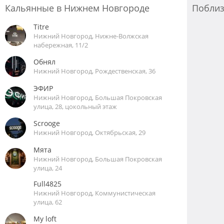
Кальянные в Нижнем Новгороде
Побли
Titre
Нижний Новгород, Нижне-Волжская
набережная, 11/2
Обнял
Нижний Новгород, Рождественская, 36
ЭФИР
Нижний Новгород, Большая Покровская
улица, 28, цокольный этаж
Scrooge
Нижний Новгород, Октябрьская, 29
Мята
Нижний Новгород, Большая Покровская
улица, 24
Full4825
Нижний Новгород, Коммунистическая
улица, 62
My loft