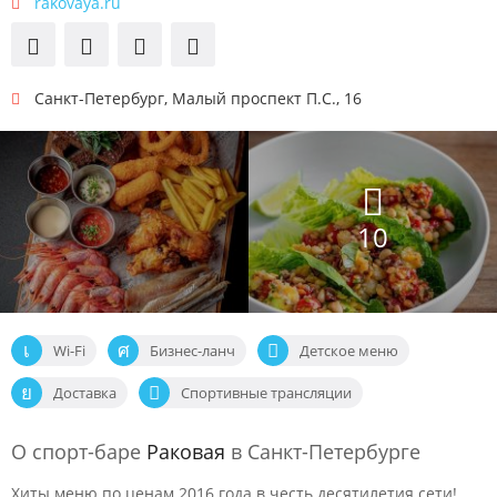
rakovaya.ru
Санкт-Петербург
,
Малый проспект П.С., 16
10
Wi-Fi
Бизнес-ланч
Детское меню
Доставка
Спортивные трансляции
О спорт-баре
Раковая
в Санкт-Петербурге
Хиты меню по ценам 2016 года в честь десятилетия сети!