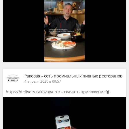
Раковая - сеть премиальных пивных ресторанов
4 апреля 2026 в 09:57
https://delivery.rakovaya.ru/ - скачать приложение🦞