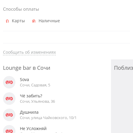
Способы оплаты
Карты
Наличные
Сообщить об изменениях
Lounge bar в Сочи
Побли
Sova
Сочи, Садовая, 5
Чё забить?
Сочи, Ульянова, 36
Душнила
Сочи, улица Чайковского, 10/1
Не Усложняй