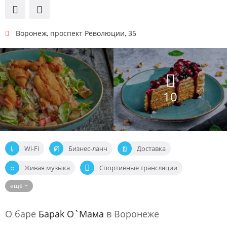
Воронеж
,
проспект Революции, 35
10
Wi-Fi
Бизнес-ланч
Доставка
Живая музыка
Спортивные трансляции
ещё +
Танцпол
О баре
Барak О`Мaмa
в Воронеже