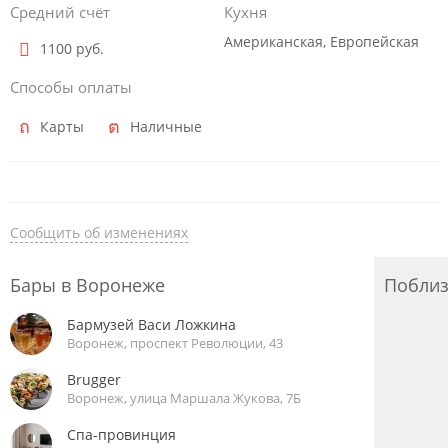
Средний счёт
Кухня
Американская, Европейская
1100 руб.
Способы оплаты
Карты
Наличные
Сообщить об изменениях
Бары в Воронеже
Побли
Бармузей Васи Ложкина
Воронеж, проспект Революции, 43
Brugger
Воронеж, улица Маршала Жукова, 7Б
Спа-провинция