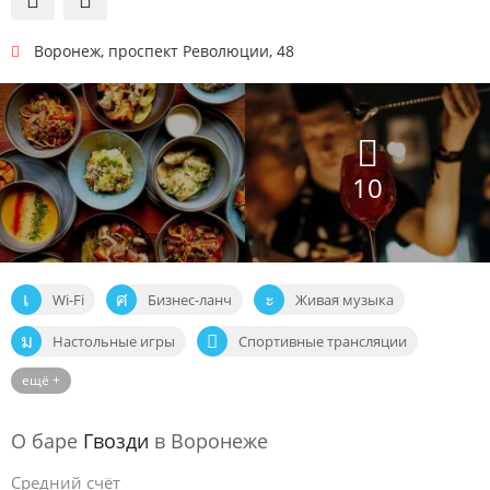
Воронеж
,
проспект Революции, 48
10
Wi-Fi
Бизнес-ланч
Живая музыка
Настольные игры
Спортивные трансляции
ещё +
Танцпол
О баре
Гвозди
в Воронеже
Средний счёт