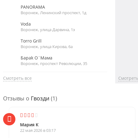
PANORAMA
Воронеж, Ленинский проспект, 1д
Voda
Воронеж, улица Дарвина, 1э
Torro Grill
Воронеж, улица Кирова, 6а
Барak О`Мaмa
Воронеж, проспект Революции, 35
Смотреть все
Смотреть
Отзывы о
Гвозди
(1)
Мария К
22 мая 2026 в 03:17