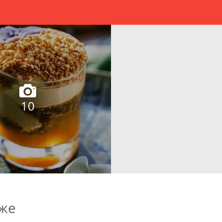
10
еже