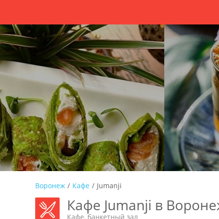
Воронеж
/
Кафе
/
Jumanji
Кафе Jumanji в Ворон
Кафе, банкетный зал