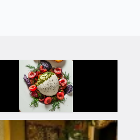
ть рядом со мной
тые вопросы
какому адресу находится кафе Jumanji?
кой номер телефона?
кой режим работы?