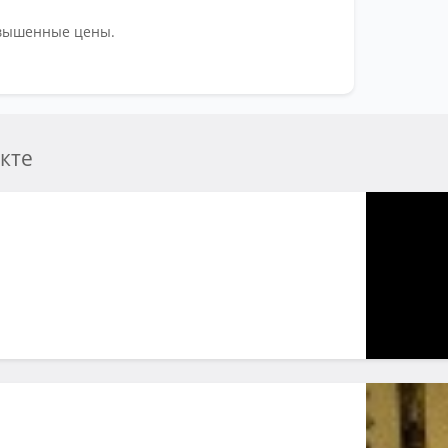
Смотре
авышенные цены.
Час
По 
Ка
кте
Ка