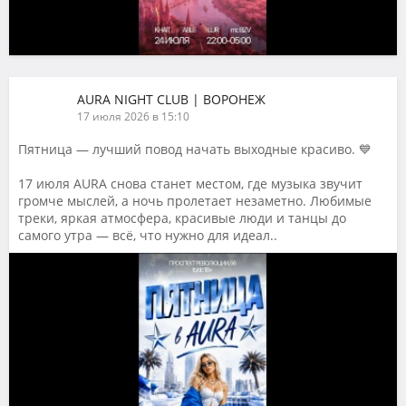
AURA NIGHT CLUB | ВОРОНЕЖ
17 июля 2026 в 15:10
Пятница — лучший повод начать выходные красиво. 💙
17 июля AURA снова станет местом, где музыка звучит
громче мыслей, а ночь пролетает незаметно. Любимые
треки, яркая атмосфера, красивые люди и танцы до
самого утра — всё, что нужно для идеал..