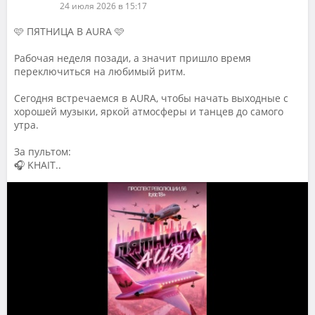
24 июля 2026 в 15:17
🩷 ПЯТНИЦА В AURA 🩷
Рабочая неделя позади, а значит пришло время
переключиться на любимый ритм.
Сегодня встречаемся в AURA, чтобы начать выходные с
хорошей музыки, яркой атмосферы и танцев до самого
утра.
За пультом:
🎧 KHAIT..