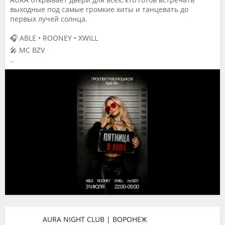
выходные под самые громкие хиты и танцевать до
первых лучей солнца.
🎧 ABLE • ROONEY • XWILL
🎤 MC BZV
..
AURA NIGHT CLUB | ВОРОНЕЖ