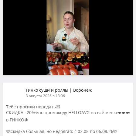
Гинко суши и роллы | Воронеж
3 августа 2026 в 13:06
Тебе просили передать💌
СКИДКА –20%⭐️по промокоду HELLOAVG на всё меню🍣🍣🍣
в ГИНКО🐙
🩵Скидка большая, но недолгая: с 03.08 по 06.08.26🩵