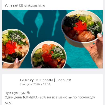
Успевай 👉🏻 ginkosushi.ru
Гинко суши и роллы | Воронеж
2 августа 2026 в 11:54
Пум-пум-пум 🤓
Один день ❗️СКИДКА -20% на все меню 🍣 по промокоду
AGST