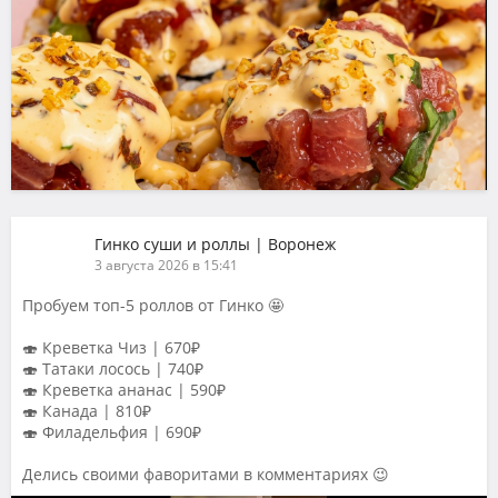
Гинко суши и роллы | Воронеж
3 августа 2026 в 15:41
Пробуем топ-5 роллов от Гинко 🤩
🍣 Креветка Чиз | 670₽
🍣 Татаки лосось | 740₽
🍣 Креветка ананас | 590₽
🍣 Канада | 810₽
🍣 Филадельфия | 690₽
Делись своими фаворитами в комментариях 😉