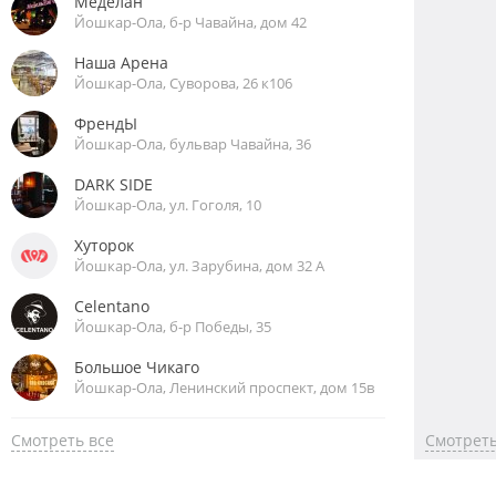
Меделан
Йошкар-Ола, б-р Чавайна, дом 42
Наша Арена
Йошкар-Ола, Суворова, 26 к106
ФрендЫ
Йошкар-Ола, бульвар Чавайна, 36
DARK SIDE
Йошкар-Ола, ул. Гоголя, 10
Хуторок
Йошкар-Ола, ул. Зарубина, дом 32 А
Celentano
Йошкар-Ола, б-р Победы, 35
Большое Чикаго
Йошкар-Ола, Ленинский проспект, дом 15в
Смотреть все
Смотреть