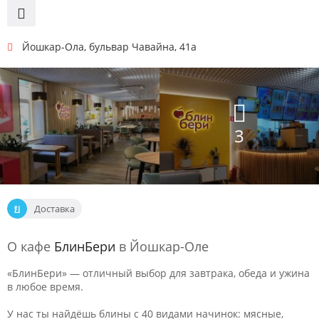
Йошкар-Ола
,
бульвар Чавайна, 41а
3
Доставка
О кафе
БлинБери
в Йошкар-Оле
«БлинБери» — отличный выбор для завтрака, обеда и ужина
в любое время.
У нас ты найдёшь блины с 40 видами начинок: мясные,