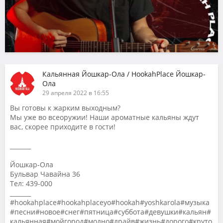
Кальянная Йошкар-Ола / HookahPlace Йошкар-
Ола
29 апреля 2022 в 16:55
Вы готовы к жарким выходным?
Мы уже во всеоружии! Наши ароматные кальяны ждут
вас, скорее приходите в гости!
_______
Йошкар-Ола
Бульвар Чавайна 36
Тел: 439-000
_______
#hookahplace#hookahplaceyo#hookah#yoshkarola#музыка
#песни#новое#снег#пятница#суббота#девушки#кальян#
кальянная#мойгород#модно#драйв#жизнь#дорого#круто