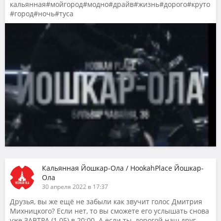
кальянная#мойгород#модно#драйв#жизнь#дорого#круто
#город#ночь#туса
Кальянная Йошкар-Ола / HookahPlace Йошкар-
Ола
30 апреля 2022 в 17:37
Друзья, вы же ещё не забыли как звучит голос Дмитрия
Михницкого? Если нет, то вы сможете его услышать снова
уже ЗАВТРА (1.05) в 20:00. А если ты, дорогой наш друг,