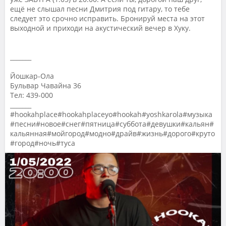
ещё не слышал песни Дмитрия под гитару, то тебе
следует это срочно исправить. Бронируй места на этот
выходной и приходи на акустический вечер в Хуку.
_______
Йошкар-Ола
Бульвар Чавайна 36
Тел: 439-000
_______
#hookahplace#hookahplaceyo#hookah#yoshkarola#музыка
#песни#новое#снег#пятница#суббота#девушки#кальян#
кальянная#мойгород#модно#драйв#жизнь#дорого#круто
#город#ночь#туса