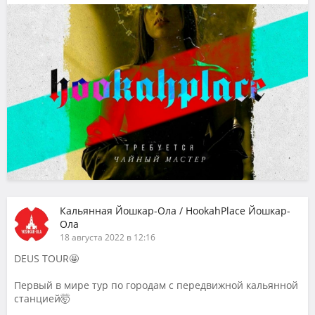
Кальянная Йошкар-Ола / HookahPlace Йошкар-
Ола
18 августа 2022 в 12:16
DEUS TOUR🤩
Первый в мире тур по городам с передвижной кальянной
станцией🤯