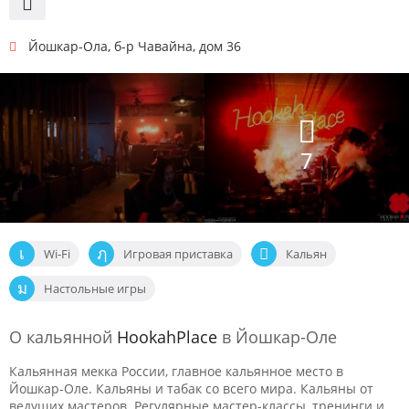
Йошкар-Ола
,
б-р Чавайна, дом 36
7
Wi-Fi
Игровая приставка
Кальян
Настольные игры
О кальянной
HookahPlace
в Йошкар-Оле
Кальянная мекка России, главное кальянное место в
Йошкар-Оле. Кальяны и табак со всего мира. Кальяны от
ведущих мастеров. Регулярные мастер-классы, тренинги и