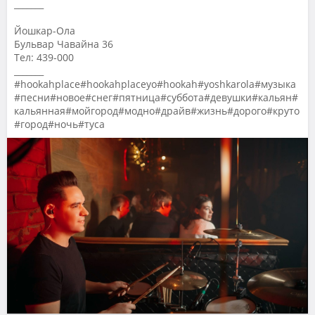
_______
Йошкар-Ола
Бульвар Чавайна 36
Тел: 439-000
_______
#hookahplace#hookahplaceyo#hookah#yoshkarola#музыка
#песни#новое#снег#пятница#суббота#девушки#кальян#
кальянная#мойгород#модно#драйв#жизнь#дорого#круто
#город#ночь#туса