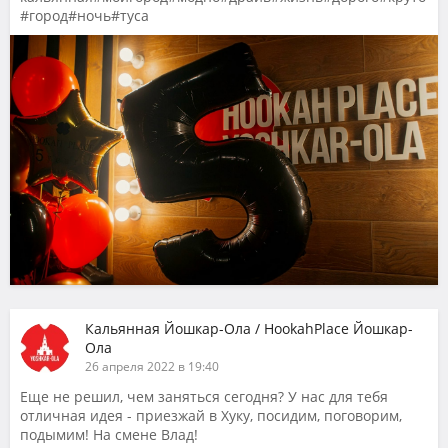
#город#ночь#туса
Кальянная Йошкар-Ола / HookahPlace Йошкар-
Ола
26 апреля 2022 в 19:40
Еще не решил, чем заняться сегодня? У нас для тебя
отличная идея - приезжай в Хуку, посидим, поговорим,
подымим! На смене Влад!