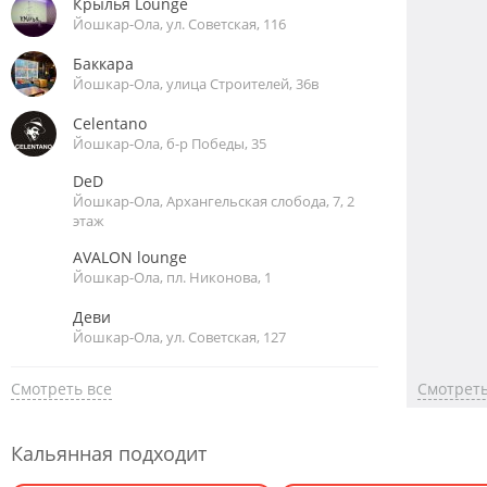
Крылья Lounge
Йошкар-Ола, ул. Советская, 116
Баккара
Йошкар-Ола, улица Строителей, 36в
Celentano
Йошкар-Ола, б-р Победы, 35
DeD
Йошкар-Ола, Архангельская слобода, 7, 2
этаж
AVALON lounge
Йошкар-Ола, пл. Никонова, 1
Деви
Йошкар-Ола, ул. Советская, 127
Смотреть все
Смотреть
Кальянная подходит