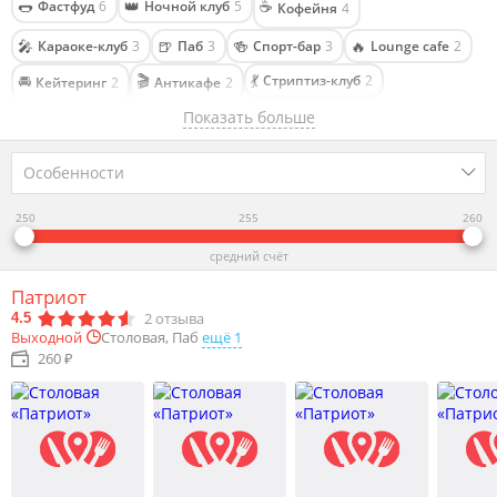
🌭
👑
☕
Фастфуд
6
Ночной клуб
5
Кофейня
4
🎤
🍺
🍻
🔥
Караоке-клуб
3
Паб
3
Спорт-бар
3
Lounge cafe
2
🚘
🎬
💃
Стриптиз-клуб
2
Кейтеринг
2
Антикафе
2
Показать больше
🍕
🥣
🥨
Пиццерия
2
Столовая
2
Пекарня
1
🍰
🥧
🍔
Кондитерская
1
Кулинария
1
Бургерная
1
Особенности
250
255
260
средний счёт
Патриот
2
отзыва
4.5
Столовая, Паб
ещё 1
Выходной
260 ₽