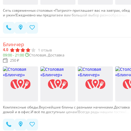
Сеть современных столовых «Патриот» приглашает вас на завтрак, обед
и ужин!Ежедневно мы предлагаем вам большой выбор разнообразных
блюд.«Патриот» — это сеть федеральных столовых и кулинарий. Мы
производим вкусные и качественные блюда по знакомым с детства
рецептам. Исключительно натуральные и качественные ингредиенты и
строгое соблюдение всех правил производства позволяют нам успешно
готовить для вас как для себя.Благодарим наших постоянных
посетителей и рады встрече с новыми!…
Блинчер
1
отзыв
4.0
09:00 - 21:00
Столовая, Доставка
250 ₽
Комплексные обеды.Вкуснейшие блины с разными начинками.Доставка
домой и в офис.И всё по доступным ценам!Всегда рады нашим гостям!…