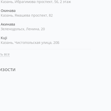
Казань, Ибрагимова проспект, 56, 2 этаж
Окинава
Казань, Ямашева проспект, 82
Акинава
Зеленодольск, Ленина, 20
Kuji
Казань, Чистопольская улица, 20Б
ь все
лизости
ть рядом со мной