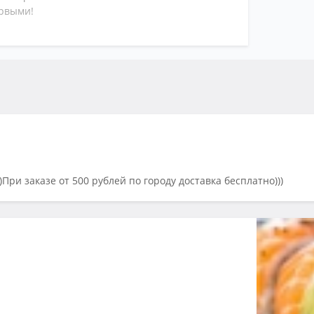
ервыми!
Час
По 
Ка
Ка
ри заказе от 500 рублей по городу доставка бесплатно)))