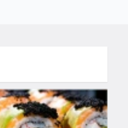
тые вопросы
какому адресу находится суши-бар San?
кой номер телефона?
кой режим работы?