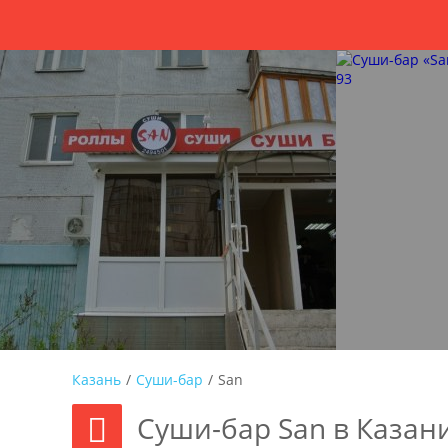
Казань
/
Суши-бар
/
San
Суши-бар San в Казан