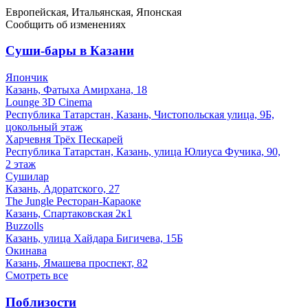
Европейская, Итальянская, Японская
Сообщить об изменениях
Суши-бары в Казани
Япончик
Казань, Фатыха Амирхана, 18
Lounge 3D Cinema
Республика Татарстан, Казань, Чистопольская улица, 9Б,
цокольный этаж
Харчевня Трёх Пескарей
Республика Татарстан, Казань, улица Юлиуса Фучика, 90,
2 этаж
Сушилар
Казань, Адоратского, 27
The Jungle Ресторан-Караоке
Казань, Спартаковская 2к1
Buzzolls
Казань, улица Хайдара Бигичева, 15Б
Окинава
Казань, Ямашева проспект, 82
Смотреть все
Поблизости