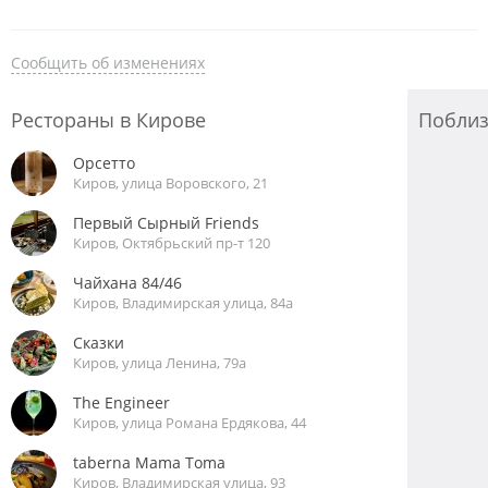
настоящему вкусной итальянской кухни.
Сообщить об изменениях
Рестораны в Кирове
Побли
Орсетто
Киров, улица Воровского, 21
Первый Сырный Friends
Киров, Октябрьский пр-т 120
Чайхана 84/46
Киров, Владимирская улица, 84а
Сказки
Киров, улица Ленина, 79а
The Engineer
Киров, улица Романа Ердякова, 44
taberna Mama Toma
Киров, Владимирская улица, 93