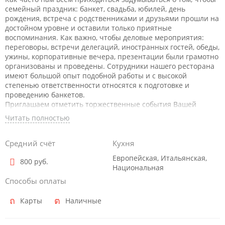
семейный праздник: банкет, свадьба, юбилей, день
рождения, встреча с родственниками и друзьями прошли на
достойном уровне и оставили только приятные
воспоминания. Как важно, чтобы деловые мероприятия:
переговоры, встречи делегаций, иностранных гостей, обеды,
ужины, корпоративные вечера, презентации были грамотно
организованы и проведены. Сотрудники нашего ресторана
имеют большой опыт подобной работы и с высокой
степенью ответственности относятся к подготовке и
проведению банкетов.
Приглашаем отметить торжественные события Вашей
жизни в нашем ресторане!
Читать полностью
В ресторане каждый день с 19:00 воздушное пространство
залов наполняют звуки живой музыки. За роялем маэстро
Мстиславский Юрий Моисеевич.
Средний счёт
Кухня
ПОДАРОЧНЫЕ сертификаты в "Дольче Вита".
Европейская, Итальянская,
Ресторан "Дольче Вита" нашел ответ на извечный вопрос и
800 руб.
Национальная
теперь выбор подарка перестанет быть для Вас
обременительным: в заведении появились подарочные
Способы оплаты
сертификаты.
Подарочный сертификат послужит приятным подарком для
Карты
Наличные
тех, кто хочет окунуться в Италию, для истинных
романтиков, настоящих гурманов и просто ценителей по-