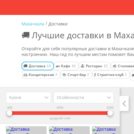
/
Махачкала
Доставки
🚚 Лучшие доставки в Мах
Откройте для себя популярные доставки в Махачкале
настроению. Наш гид по лучшим местам поможет Вам
Доставка
Кафе
Ресторан
Столова
🚚
🍛
🍝
🥣
19
16
15
Кондитерская
Спорт-бар
Стриптиз-клуб
🍰
🍻
💃
2
2
1

Кухня
Особенности
400
1000
1600
средний счёт