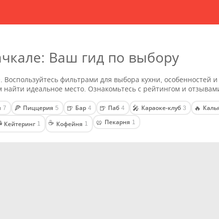
ачкале: Ваш гид по выбору
. Воспользуйтесь фильтрами для выбора кухни, особенностей и
 найти идеальное место. Ознакомьтесь с рейтингом и отзывам
я
Пиццерия
Бар
Паб
Караоке-клуб
Каль
🍕
🍺
🍺
🎤
🔥
7
5
4
4
3
Пекарня
🥨
1

☕
Кейтеринг
Кофейня
1
1