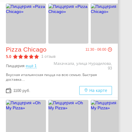
Pizza Chicago
11:30 - 06:00
1
отзыв
5.0
Махачкала, улица Нурадилова,
Пиццерия
ещё 1
93
Вкусная итальянская пицца на всю семью. Быстрая
доставка…
На карте
1100 руб.