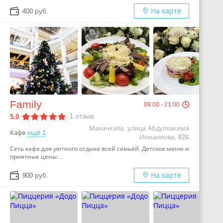
На карте
400 руб.
Family
09:00 - 21:00
1
отзыв
5.0
Махачкала, улица Абдулхакима
Кафе
ещё 1
Исмаилова, 82Б
Сеть кафе для уютного отдыха всей семьёй. Детское меню и
приятные цены…
На карте
900 руб.