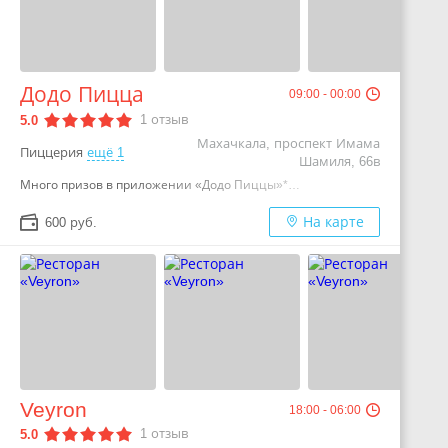
Додо Пицца
09:00 - 00:00
1
отзыв
5.0
Махачкала, проспект Имама
Пиццерия
ещё 1
Шамиля, 66в
Много призов в приложении «Додо Пиццы»*…
На карте
600 руб.
Veyron
18:00 - 06:00
1
отзыв
5.0