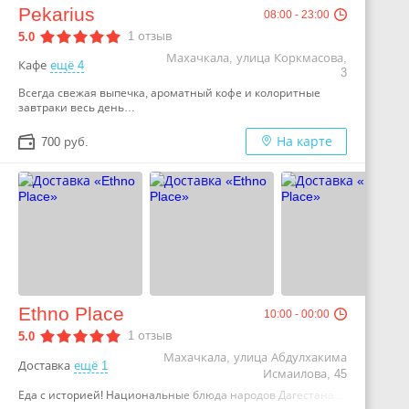
Pekarius
08:00 - 23:00
1
отзыв
5.0
Махачкала, улица Коркмасова,
Кафе
ещё 4
3
Всегда свежая выпечка, ароматный кофе и колоритные
завтраки весь день…
На карте
700 руб.
Ethno Place
10:00 - 00:00
1
отзыв
5.0
Махачкала, улица Абдулхакима
Доставка
ещё 1
Исмаилова, 45
Еда с историей! Национальные блюда народов Дагестана…