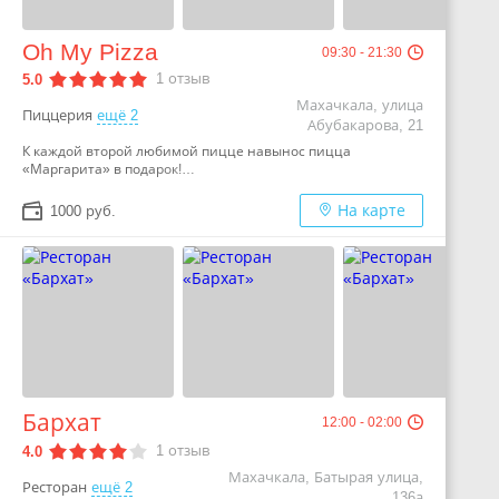
Oh My Pizza
09:30 - 21:30
1
отзыв
5.0
Махачкала, улица
Пиццерия
ещё 2
Абубакарова, 21
К каждой второй любимой пицце навынос пицца
«Маргарита» в подарок!…
На карте
1000 руб.
Бархат
12:00 - 02:00
1
отзыв
4.0
Махачкала, Батырая улица,
Ресторан
ещё 2
136а