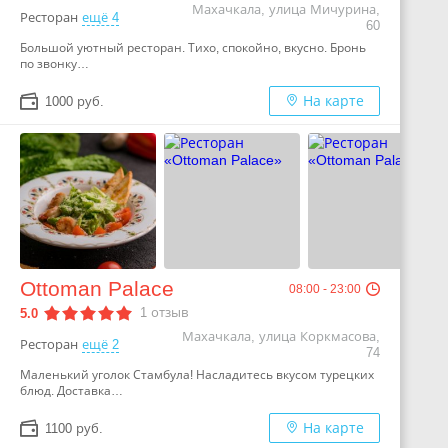
Махачкала, улица Мичурина,
Ресторан
ещё 4
60
Большой уютный ресторан. Тихо, спокойно, вкусно. Бронь
по звонку…
На карте
1000 руб.
Ottoman Palace
08:00 - 23:00
1
отзыв
5.0
Махачкала, улица Коркмасова,
Ресторан
ещё 2
74
Маленький уголок Стамбула! Насладитесь вкусом турецких
блюд. Доставка…
На карте
1100 руб.