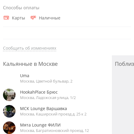
Способы оплаты
Карты
Наличные
Сообщить об изменениях
Кальянные в Москве
Побли
Uma
Москва, Цветной бульвар, 2
HookahPlace Брюс
Москва, Ладожская улица, 1/2
МСК Lounge Варшавка
Москва, Каширский проезд д. 25 к 2
Мята Lounge ФИЛИ
Москва, Багратионовский проезд, 12