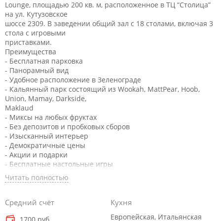
Lounge, площадью 200 кв. м, расположенное в ТЦ “Столица”
на ул. Кутузовское
шоссе 2309. В заведении общий зал с 18 столами, включая 3
стола с игровыми
приставками.
Преимущества
- Бесплатная парковка
- Панорамный вид
- Удобное расположение в Зеленограде
- Кальянный парк состоящий из Wookah, MattPear, Hoob,
Union, Mamay, Darkside,
Maklaud
- Миксы на любых фруктах
- Без депозитов и пробковых сборов
- Изысканный интерьер
- Демократичные цены
- Акции и подарки
- Бесплатные настольные игры
- Игровые приставки PS 4, PS 5
Читать полностью
- Высокое качество и сервис
- Мощная приточно-вытяжная вентиляция
- Уникальная мобильная система лояльности с встроенным
Средний счёт
Кухня
кэшбэком
Европейская, Итальянская
1700 руб.
- Подарки в День рождения