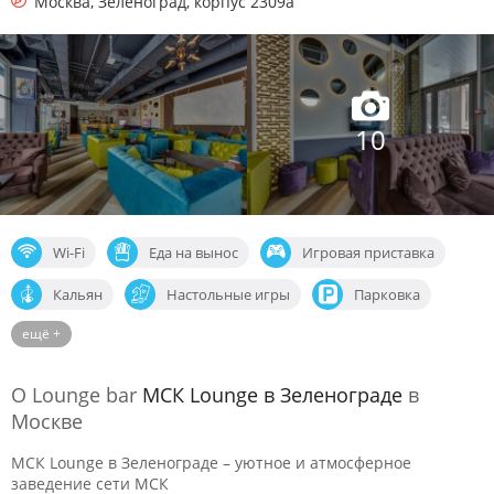
Москва
,
Зеленоград, корпус 2309а
10
Wi-Fi
Еда на вынос
Игровая приставка
Кальян
Настольные игры
Парковка
ещё +
Спортивные трансляции
О Lounge bar
МСК Lounge в Зеленограде
в
Москве
МСК Lounge в Зеленограде – уютное и атмосферное
заведение сети МСК