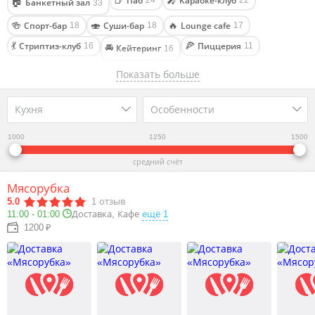
Паб
Караоке-клуб
🍺
🎤
24
22
🏠
Банкетный зал
33
Спорт-бар
Суши-бар
Lounge cafe
🍻
🍣
🔥
18
18
17
Стриптиз-клуб
Пиццерия
💃
🍕
16
11
🚘
Кейтеринг
16
Столовая
🥣
7
☕
🎬
Кофейня
Антикафе
10
Показать больше
8
Кондитерская
Гастропаб
Кальян на дом
🍰
🥂
🔥
7
7
5
Кухня
Особенности
Фастфуд
Кулинария
Джаз бар
Бургерная
🌭
🥧
♫
🍔
5
4
4
3
Бильярдный клуб
Частный клуб
Арт-кафе
🎱
♣
🎨
2
2
2
1000
1250
1500
Лапшичная
🍲
1
средний счёт
Мясорубка
5.0
1
отзыв
11:00 - 01:00
Доставка, Кафе
ещё 1
1200 ₽