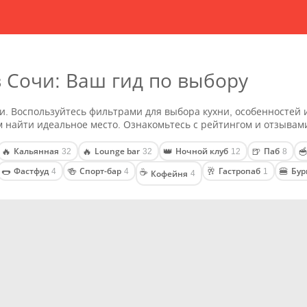
в Сочи: Ваш гид по выбору
и. Воспользуйтесь фильтрами для выбора кухни, особенностей 
 найти идеальное место. Ознакомьтесь с рейтингом и отзывам
Кальянная
Lounge bar
Ночной клуб
Паб
🔥
🔥
👑
🍺

32
32
12
8
Фастфуд
Спорт-бар
Гастропаб
Бур
🌭
🍻
🥂
🍔
4
4
1
☕
Кофейня
4