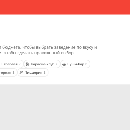
и бюджета, чтобы выбрать заведение по вкусу и
и, чтобы сделать правильный выбор.
Столовая
Караоке-клуб
Суши-бар

🎤
🍣
7
7
6
герная
Пиццерия
🍕
1
1