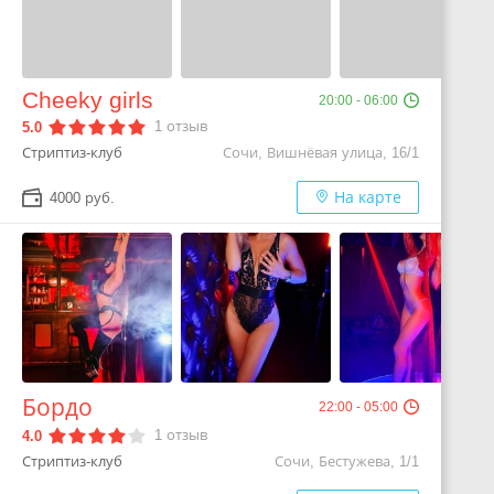
Cheeky girls
20:00 - 06:00
1
отзыв
5.0
Стриптиз-клуб
Сочи, Вишнёвая улица, 16/1
На карте
4000 руб.
Бордо
22:00 - 05:00
1
отзыв
4.0
Стриптиз-клуб
Сочи, Бестужева, 1/1