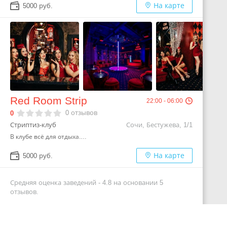
На карте
5000 руб.
Red Room Strip
22:00 - 06:00
0
отзывов
0
Стриптиз-клуб
Сочи, Бестужева, 1/1
В клубе всё для отдыха.…
На карте
5000 руб.
Средняя оценка заведений -
4.8
на основании
5
отзывов.