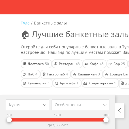
Тула
/
Банкетные залы
🏠 Лучшие банкетные залы 
Откройте для себя популярные банкетные залы в Тул
настроению. Наш гид по лучшим местам поможет Вам
🚚
🍝
🍛
🍺
Доставка
50
Ресторан
48
Кафе
45
Бар
25
🍺
🥂
🔥
🔥
Паб
4
Гастропаб
4
Кальянная
3
Lounge bar
🥧
🎨
🍰
🎬
Кулинария
1
Арт-кафе
1
Кондитерская
1
А
Кухня
Особенности
500
1250
2000
средний счёт