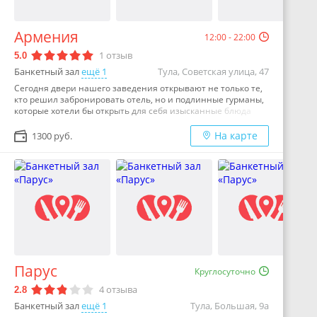
детского дня рождения до свадьбы или юбилея.Подарки
гостям:• при заказе свадебного банкета от 50 000 руб.
номер категории стандарт;• при заказе выездной
Армения
регистрации номер категории люкс;• при одновременном
12:00 - 22:00
бронировании нескольких номеров скидка 10%.…
1
отзыв
5.0
Банкетный зал
ещё 1
Тула, Советская улица, 47
Сегодня двери нашего заведения открывают не только те,
кто решил забронировать отель, но и подлинные гурманы,
которые хотели бы открыть для себя изысканные блюда
русской, европейской и кавказской кухни.…
На карте
1300 руб.
Парус
Круглосуточно
4
отзыва
2.8
Банкетный зал
ещё 1
Тула, Большая, 9а