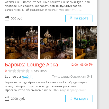
Отличные и презентабельные банкетные залы в Туле, для
проведения свадеб, корпоративов, выпускных балов,
вечеринок, дней рождения и прочих мероприятий.…
На карте
500 руб.
Барвиха Lounge Арка
12:00 - 03:00
0
отзывов
0
Lounge bar
ещё 11
Тула, улица Советская, 54Б
Барвиха Lounge Арка – новый кальянный клуб, где царит
изящный аристократизм и сдержанная роскошь.
Пространство открылось в июле 2022 года и сразу стало
своего рода городской достопримечательностью.
Обязывает расположение. Находясь в центре культурной и
На карте
2000 руб.
модной жизни Тулы, напротив Белого дома,
#ГастроЛаунжБар привлёк творческую интеллигенцию,