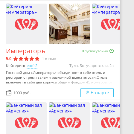
Императоръ
Круглосуточно
1
отзыв
5.0
Кейтеринг
ещё 2
Тула, Богучаровская, 2а
Гостевой дом «Императоръ» объединяет в себе отель и
ресторан с тремя залами различной вместимости.Отель
включает в себя два корпуса общим фондом 45 номеров: от
уютных стандартов до роскошных люксов. В стоимость
проживания входит завтрак.Ресторанное подразделение
На карте
1000 руб.
представлено несколькими залами вместимостью от 35 до
160 человек, которые подойдут как для романтического
ужина, так и для специального события.Меню ресторана в
авторском прочтении бренд-шефа Фоминой Веры. В будни
готовим сытные бизнес-ланчи.Три конференц-зала
подходят для проведения бизнес-
мероприятий.Дополнительные услуги: кейтеринг, выездная
регистрация, организация мероприятий под ключ — от