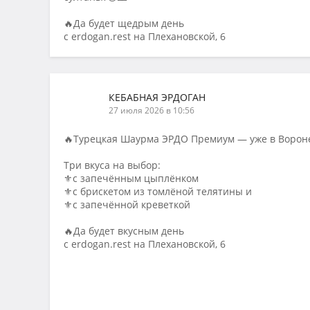
🔥Да будет щедрым день
с erdogan.rest на Плехановской, 6
КЕБАБНАЯ ЭРДОГАН
27 июля 2026 в 10:56
🔥Турецкая Шаурма ЭРДО Премиум — уже в Ворон
Три вкуса на выбор:
⚜️с запечённым цыплёнком
⚜️с брискетом из томлёной телятины и
⚜️с запечённой креветкой
🔥Да будет вкусным день
с erdogan.rest на Плехановской, 6