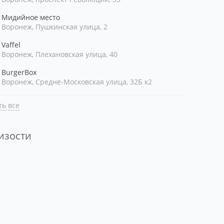
Мидийное место
Воронеж, Пушкинская улица, 2
Vaffel
Воронеж, Плехановская улица, 40
BurgerBox
Воронеж, Средне-Московская улица, 32Б к2
ь все
лизости
ть рядом со мной