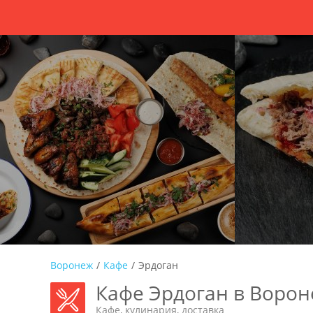
Воронеж
/
Кафе
/
Эрдоган
Кафе Эрдоган в Воро
Кафе, кулинария, доставка