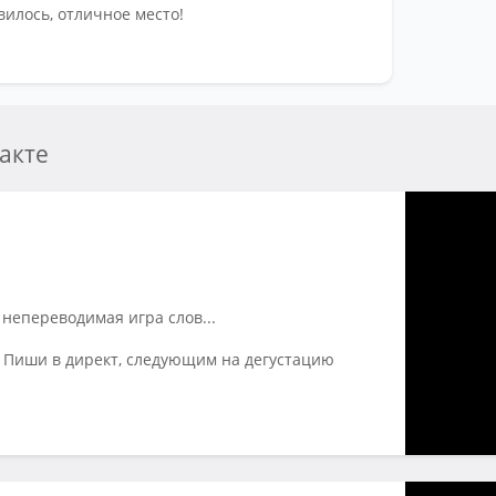
вилось, отличное место!
Час
По 
Ка
акте
Ка
 непереводимая игра слов...
? Пиши в директ, следующим на дегустацию