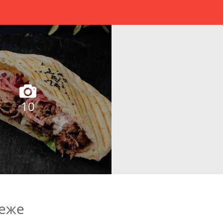
10
неже