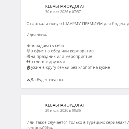
КЕБАБНАЯ ЭРДОГАН
30 июля 2026 в 07:57
Отфоткали новую ШАУРМУ ПРЕМИУМ для Яндекс д
Идеально:
🫦порадовать себя
🎊в офис на обед или корпоратив
🎁на праздник или мероприятие
👫в гости к друзьям
🏠ужин в кругу семьи без хлопот на кухне
🔥Да будет вкусны..
КЕБАБНАЯ ЭРДОГАН
29 июля 2026 в 00:36
Или такое случается только в турецких сериалах? 
султаны?😌🙏