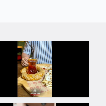
тые вопросы
какому адресу находится кафе Эрдоган?
кой номер телефона?
кой режим работы?