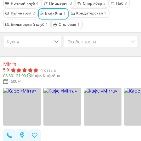
👑
🍕
🍻
🍺
Ночной клуб
4
Пиццерия
3
Спорт-бар
3
Паб
3
🥧
☕
🍰
Кулинария
2
Кондитерская
1
Кофейня
1
🎱
🥣
Бильярдный клуб
1
Столовая
1
Кухня
Особенности
Mirra
1
отзыв
5.0
08:30 - 21:00
Кафе, Кофейня
600 ₽