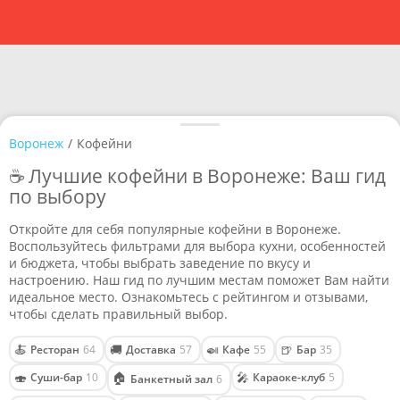
Воронеж
/
Кофейни
☕ Лучшие кофейни в Воронеже: Ваш гид
по выбору
Откройте для себя популярные кофейни в Воронеже.
Воспользуйтесь фильтрами для выбора кухни, особенностей
и бюджета, чтобы выбрать заведение по вкусу и
настроению. Наш гид по лучшим местам поможет Вам найти
идеальное место. Ознакомьтесь с рейтингом и отзывами,
чтобы сделать правильный выбор.
🍝
🚚
🍛
🍺
Ресторан
64
Доставка
57
Кафе
55
Бар
35
🍣
🏠
🎤
Суши-бар
10
Караоке-клуб
5
Банкетный зал
6