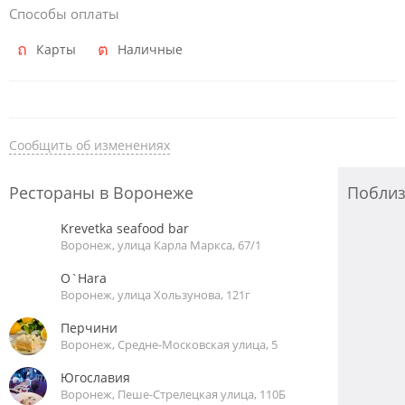
Способы оплаты
Карты
Наличные
Сообщить об изменениях
Рестораны в Воронеже
Побли
Krevetka seafood bar
Воронеж, улица Карла Маркса, 67/1
O`Hara
Воронеж, улица Хользунова, 121г
Перчини
Воронеж, Средне-Московская улица, 5
Югославия
Воронеж, Пеше-Стрелецкая улица, 110Б