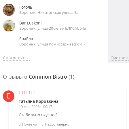
Гоголь
Воронеж, Никитинская улица, 8а
Bar Luskoni
Воронеж, улица 20-летия ВЛКСМ, 54а
ЕваЕла
Воронеж, улица Комиссаржевской, 7
Смотреть все
Смотреть
Отзывы о
Cómmon Bistro
(1)
Татьяна Коровкина
19 мая 2026 в 00:17
Стабильно вкусно ?
Полезно
Недостоверно