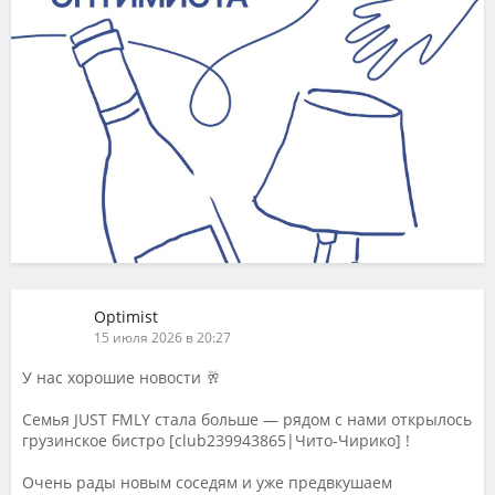
Optimist
15 июля 2026 в 20:27
У нас хорошие новости 🥂
Семья JUST FMLY стала больше — рядом с нами открылось
грузинское бистро [club239943865|Чито-Чирико] !
Очень рады новым соседям и уже предвкушаем