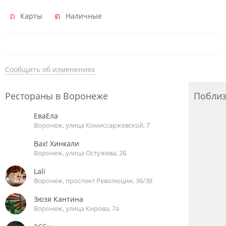
Карты
Наличные
Сообщить об изменениях
Рестораны в Воронеже
Побли
ЕваЕла
Воронеж, улица Комиссаржевской, 7
Вах! Хинкали
Воронеж, улица Остужева, 2Б
Lali
Воронеж, проспект Революции, 36/38
Зюзя Кантина
Воронеж, улица Кирова, 7а