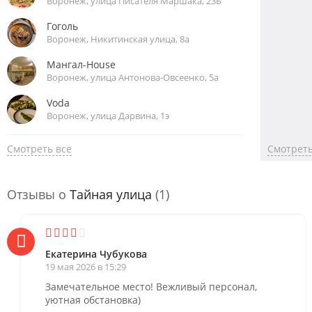
Воронеж, улица Писателя Маршака, 23Б
Гоголь
Воронеж, Никитинская улица, 8а
Мангал-House
Воронеж, улица Антонова-Овсеенко, 5а
Voda
Воронеж, улица Дарвина, 1э
Смотреть все
Смотреть
Отзывы о
Тайная улица
(1)
Екатерина Чубукова
19 мая 2026 в 15:29
Замечательное место! Вежливый персонал,
уютная обстановка)