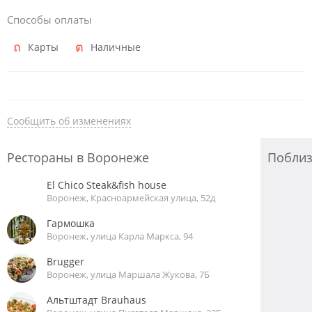
Способы оплаты
Карты
Наличные
Сообщить об изменениях
Рестораны в Воронеже
Побли
El Chico Steak&fish house
Воронеж, Красноармейская улица, 52д
Гармошка
Воронеж, улица Карла Маркса, 94
Brugger
Воронеж, улица Маршала Жукова, 7Б
Альтштадт Brauhaus