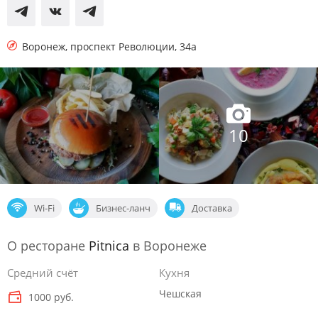
Воронеж
,
проспект Революции, 34а
10
Wi-Fi
Бизнес-ланч
Доставка
О ресторане
Pitnica
в Воронеже
Средний счёт
Кухня
Чешская
1000 руб.