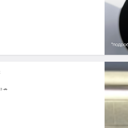
ж
з 🚗