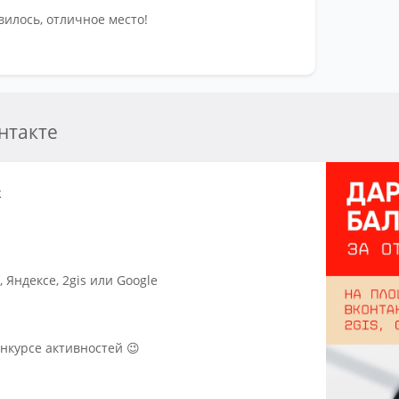
вилось, отличное место!
Час
По 
Ка
нтакте
Ка
ж
Яндексе, 2gis или Google
нкурсе активностей 😉