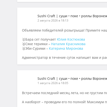
Sushi Craft | суши • поке • роллы Вороне
2 августа 2026 в 18:13
Объявляем победителей розыгрыша! Примите наш
🥇Бара сет получает
Юлия Костюкова
🥈Сяке терияки –
Наталия Красникова
🥉Эби-Сурими –
Катерина Миронова
Администратор в течение суток напишет вам и ра
Sushi Craft | суши • поке • роллы Вороне
1 августа 2026 в 18:05
Встречаем последний месяц лета, но не грустим по
А наоборот – проводим его по полной! Максимум 