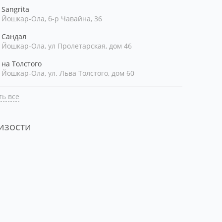
Sangrita
Йошкар-Ола, б-р Чавайна, 36
Сандал
Йошкар-Ола, ул Пролетарская, дом 46
на Толстого
Йошкар-Ола, ул. Льва Толстого, дом 60
ь все
лизости
ть рядом со мной