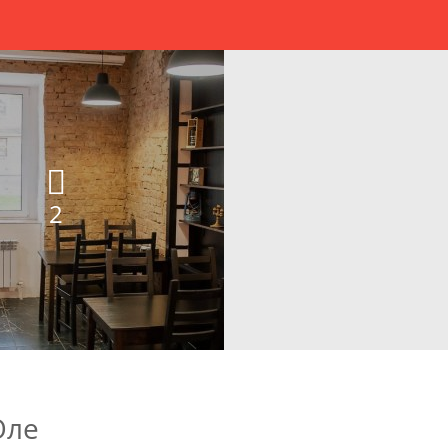
2
Оле