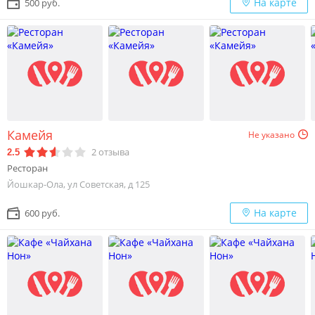
На карте
500 руб.
Камейя
Не указано
2
отзыва
2.5
Ресторан
Йошкар-Ола, ул Советская, д 125
На карте
600 руб.