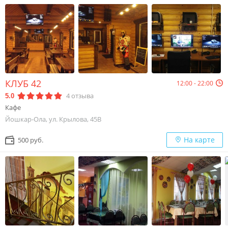
КЛУБ 42
12:00 - 22:00
4
отзыва
5.0
Кафе
Йошкар-Ола, ул. Крылова, 45В
На карте
500 руб.