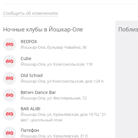
Сообщить об изменениях
Ночные клубы в Йошкар-Оле
Побли
REDFOX
Йошкар-Ола, бульвар Чавайна, 36
Cube
Йошкар-Ола, ул. Комсомольская, 118
Old School
Йошкар-Ола, ул Комсомольская, дом 124 А
Вятич Dance Bar
Йошкар-Ола, ул. Фестивальная, 72
BAR ALIBI
Йошкар-Ола, ул. Кремлёвская, дом 19 ТЦ "21
век", цокольный этаж
Патефон
Йошкар-Ола, ул. Кремлевская, 31 б