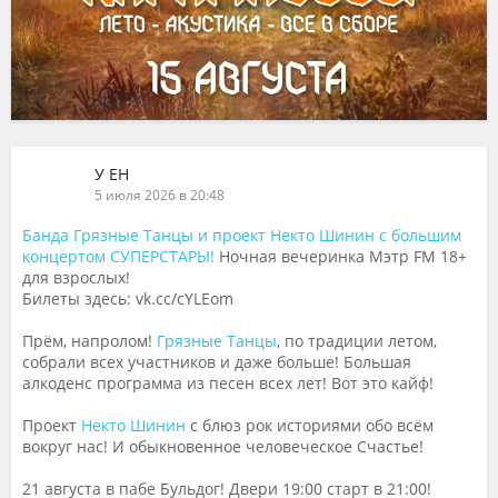
У ЕН
5 июля 2026 в 20:48
Банда Грязные Танцы и проект Некто Шинин с большим
концертом СУПЕРСТАРЫ!
Ночная вечеринка Мэтр FM 18+
для взрослых!
Билеты здесь: vk.cc/cYLEom
Прём, напролом!
Грязные Танцы
, по традиции летом,
собрали всех участников и даже больше! Большая
алкоденс программа из песен всех лет! Вот это кайф!
Проект
Некто Шинин
с блюз рок историями обо всём
вокруг нас! И обыкновенное человеческое Счастье!
21 августа в пабе Бульдог! Двери 19:00 старт в 21:00!