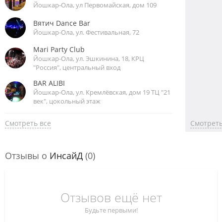
Йошкар-Ола, ул Первомайская, дом 109
Вятич Dance Bar
Йошкар-Ола, ул. Фестивальная, 72
Mari Party Club
Йошкар-Ола, ул. Эшкинина, 18, КРЦ
"Россия", центральный вход
BAR ALIBI
Йошкар-Ола, ул. Кремлёвская, дом 19 ТЦ "21
век", цокольный этаж
Смотреть все
Смотреть
Отзывы о
ИнсайД
(0)
Отзывов ещё нет
Будьте первыми!