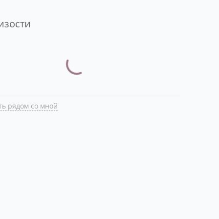
лизости
ть рядом со мной
тые вопросы
какому адресу находится столовая Акпарс?
кой номер телефона?
кой режим работы?