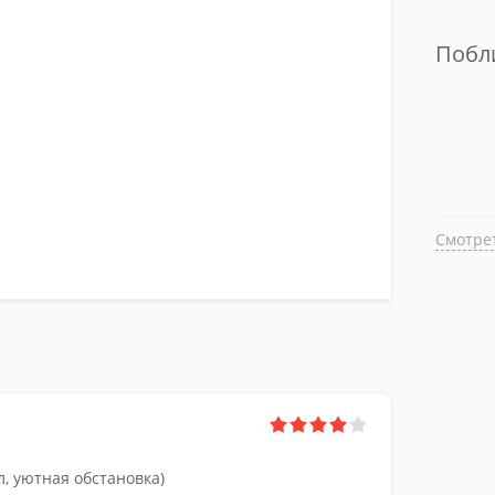
Поб
Смотре
Час
По 
Ка
Ка
, уютная обстановка)