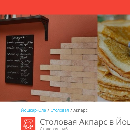
Йошкар-Ола
/
Столовая
/
Акпарс
Столовая Акпарс в Й
Столовая, паб