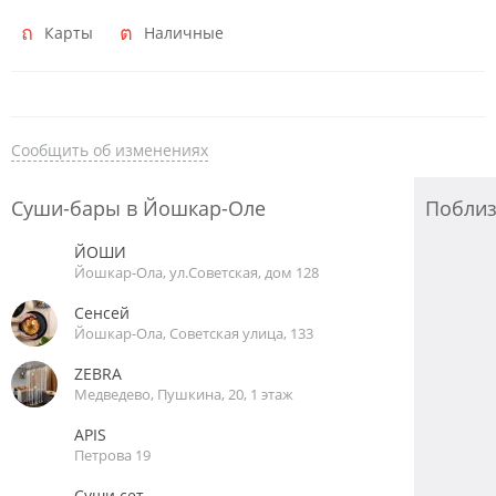
Карты
Наличные
Сообщить об изменениях
Суши-бары в Йошкар-Оле
Побли
ЙОШИ
Йошкар-Ола, ул.Советская, дом 128
Сенсей
Йошкар-Ола, Советская улица, 133
ZEBRA
Медведево, Пушкина, 20, 1 этаж
APIS
Петрова 19
Суши сет